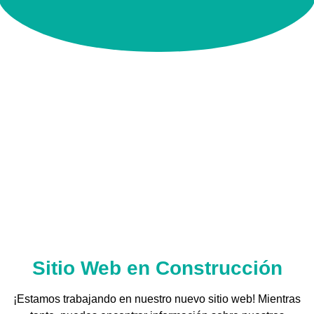
Sitio Web en Construcción
¡Estamos trabajando en nuestro nuevo sitio web! Mientras