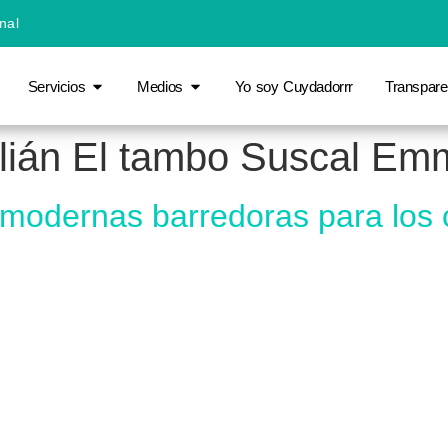
nal
Servicios
Medios
Yo soy Cuydadorrr
Transpare
lián El tambo Suscal Em
odernas barredoras para los 