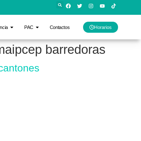
ncia
PAC
Contactos
Horarios
maipcep barredoras
cantones