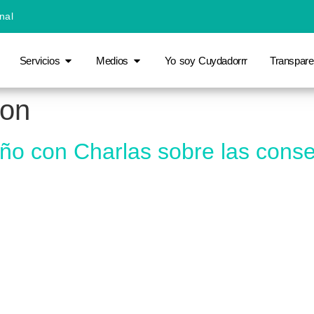
nal
Servicios
Medios
Yo soy Cuydadorrr
Transpare
ion
ño con Charlas sobre las conse