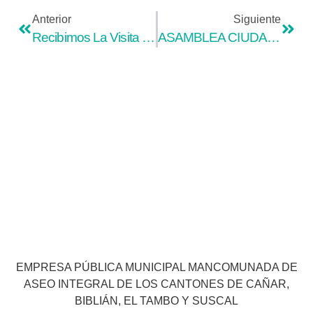
Anterior
Siguiente
Recibimos La Visita De Los Concejales Del Cantón Biblián Al Centro De Gestión De Residuos Sólidos De Yurak Kasha
ASAMBLEA CIUDADANA LOCAL VISITÓ EL CENTRO DE GESTIÓN DE YURAK KASHA Y EL RELLENO SANITARIO DE HIERBABUENA.
EMPRESA PÚBLICA MUNICIPAL MANCOMUNADA DE
ASEO INTEGRAL DE LOS CANTONES DE CAÑAR,
BIBLIÁN, EL TAMBO Y SUSCAL