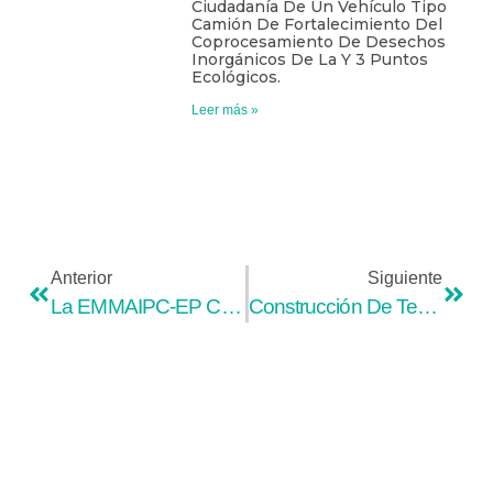
Ciudadanía De Un Vehículo Tipo
Camión De Fortalecimiento Del
Coprocesamiento De Desechos
Inorgánicos De La Y 3 Puntos
Ecológicos.
Leer más »
Anterior
Siguiente
La EMMAIPC-EP CONFORMÓ ASAMBLEA CIUDADANA LOCAL PARA INICIAR PROCESO DE RENDICIÓN DE CUENTAS 2023.
Construcción De Techo Y Muro En El Centro De Gestión De Yurak Kasha